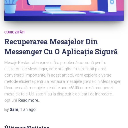
CURIOZITĂȚI
Recuperarea Mesajelor Din
Messenger Cu O Aplicație Sigură
Mesaje Restaurate reprezintă o problemă comună pentru
utilizatorii de Messenger, care pot găsi frustrant să piardă
conversații importante. În acest articol, vom explora diverse
metode eficiente pentru a restaura mesajele șterse din Messenger.
Recuperează mesajele pierdute acum!Află cum să recuperezi
mesajele tale! Utilizatorii au la dispoziție aplicații de încredere,
opțiuni
Read more…
By
Sam
,
1 an
ago
Últimas Notícias