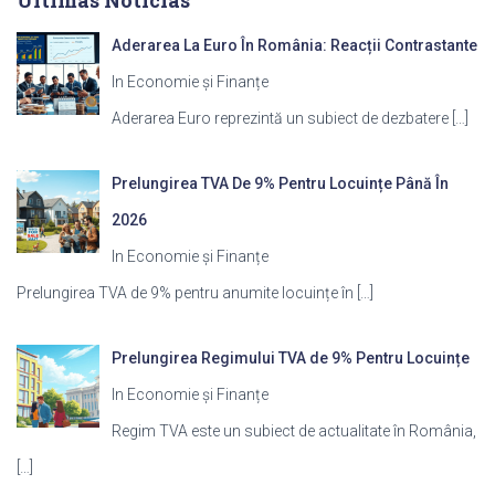
Aderarea La Euro În România: Reacții Contrastante
In Economie și Finanțe
Aderarea Euro reprezintă un subiect de dezbatere
[…]
Prelungirea TVA De 9% Pentru Locuințe Până În
2026
In Economie și Finanțe
Prelungirea TVA de 9% pentru anumite locuințe în
[…]
Prelungirea Regimului TVA de 9% Pentru Locuințe
In Economie și Finanțe
Regim TVA este un subiect de actualitate în România,
[…]