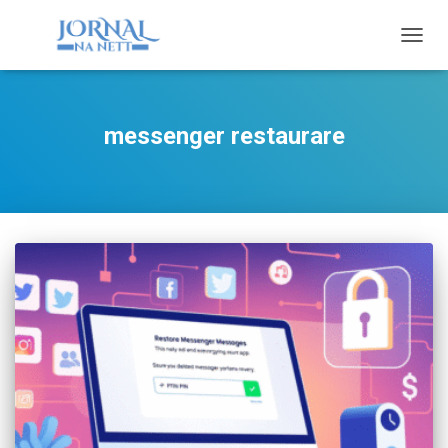
TOGG
NAVIG
messenger restaurare