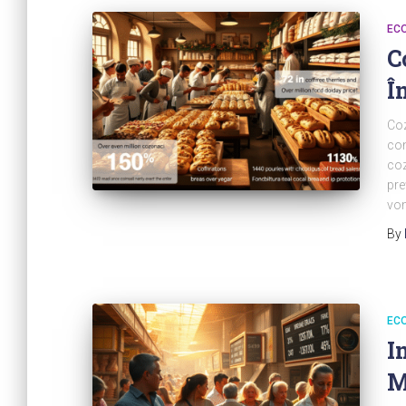
EC
C
Î
Coz
con
coz
pre
vom
By
EC
I
M