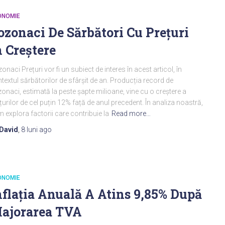
ONOMIE
ozonaci De Sărbători Cu Prețuri
n Creștere
onaci Prețuri vor fi un subiect de interes în acest articol, în
textul sărbătorilor de sfârșit de an. Producția record de
onaci, estimată la peste șapte milioane, vine cu o creștere a
țurilor de cel puțin 12% față de anul precedent. În analiza noastră,
 explora factorii care contribuie la
Read more…
David
,
8 luni
ago
ONOMIE
nflația Anuală A Atins 9,85% După
ajorarea TVA