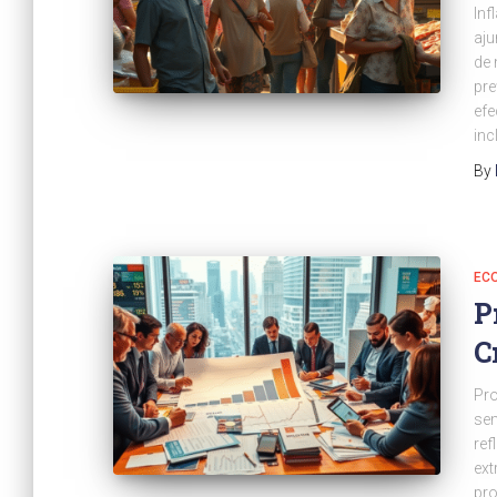
Inf
aju
de 
pre
efe
inc
By
EC
P
C
Pro
sem
ref
ext
pro