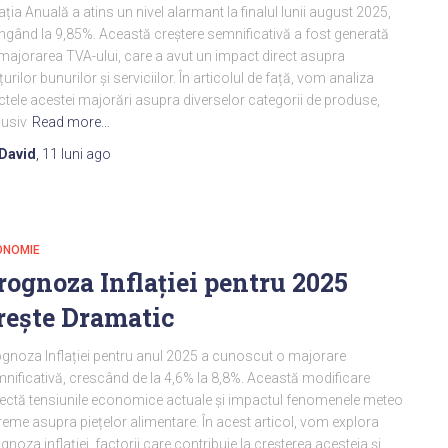
lația Anuală a atins un nivel alarmant la finalul lunii august 2025,
ngând la 9,85%. Această creștere semnificativă a fost generată
majorarea TVA-ului, care a avut un impact direct asupra
țurilor bunurilor și serviciilor. În articolul de față, vom analiza
ctele acestei majorări asupra diverselor categorii de produse,
lusiv
Read more…
David
,
11 luni
ago
ONOMIE
rognoza Inflației pentru 2025
rește Dramatic
gnoza Inflației pentru anul 2025 a cunoscut o majorare
nificativă, crescând de la 4,6% la 8,8%. Această modificare
lectă tensiunile economice actuale și impactul fenomenele meteo
reme asupra piețelor alimentare. În acest articol, vom explora
gnoza inflației, factorii care contribuie la creșterea acesteia și