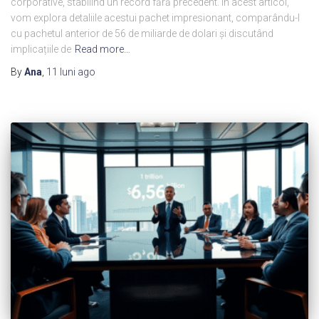
corporative, stabilind un record fără precedent. În acest articol,
vom explora detaliile acestui pachet impresionant, comparându-l
cu pachetul anterior de 56 de miliarde de dolari și discutând
implicațiile de
Read more…
By
Ana
,
11 luni
ago