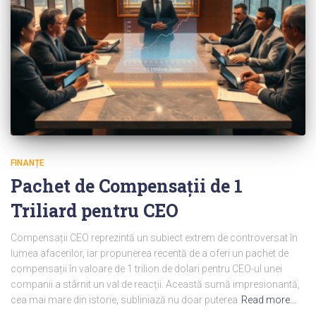
FINANȚE
Pachet de Compensații de 1
Triliard pentru CEO
Compensații CEO reprezintă un subiect extrem de controversat în
lumea afacerilor, iar propunerea recentă de a oferi un pachet de
compensații în valoare de 1 trilion de dolari pentru CEO-ul unei
companii a stârnit un val de reacții. Această sumă impresionantă,
cea mai mare din istorie, subliniază nu doar puterea
Read more…