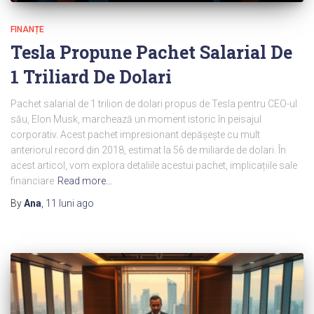
FINANȚE
Tesla Propune Pachet Salarial De
1 Triliard De Dolari
Pachet salarial de 1 trilion de dolari propus de Tesla pentru CEO-ul
său, Elon Musk, marchează un moment istoric în peisajul
corporativ. Acest pachet impresionant depășește cu mult
anteriorul record din 2018, estimat la 56 de miliarde de dolari. În
acest articol, vom explora detaliile acestui pachet, implicațiile sale
financiare
Read more…
By
Ana
,
11 luni
ago