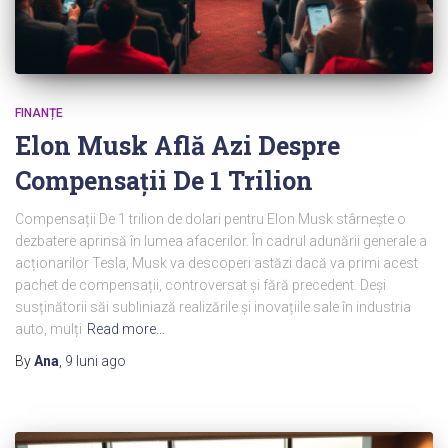
FINANȚE
Elon Musk Află Azi Despre
Compensații De 1 Trilion
Compensații De 1 trilion de dolari pentru Elon Musk stârnește o
dezbatere aprinsă în lumea afacerilor. În cadrul adunării generale a
acționarilor Tesla, Musk va descoperi astăzi dacă va primi acest
pachet de compensații, controversat și fără precedent. Deși
susținătorii săi subliniază realizările și inovațiile sale în industria
auto, mulți
Read more…
By
Ana
,
9 luni
ago