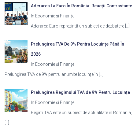
Aderarea La Euro În România: Reacții Contrastante
In Economie și Finanțe
Aderarea Euro reprezintă un subiect de dezbatere
[…]
Prelungirea TVA De 9% Pentru Locuințe Până În
2026
In Economie și Finanțe
Prelungirea TVA de 9% pentru anumite locuințe în
[…]
Prelungirea Regimului TVA de 9% Pentru Locuințe
In Economie și Finanțe
Regim TVA este un subiect de actualitate în România,
[…]