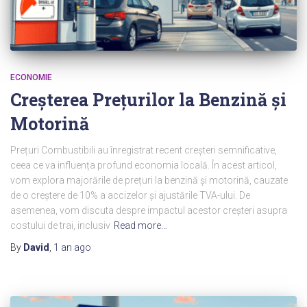
ECONOMIE
Creșterea Prețurilor la Benzină și
Motorină
Prețuri Combustibili au înregistrat recent creșteri semnificative,
ceea ce va influența profund economia locală. În acest articol,
vom explora majorările de prețuri la benzină și motorină, cauzate
de o creștere de 10% a accizelor și ajustările TVA-ului. De
asemenea, vom discuta despre impactul acestor creșteri asupra
costului de trai, inclusiv
Read more…
By
David
,
1 an
ago