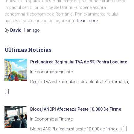
motivele din spatele acestei diferențe de preț, concentrându-se pe
impactul deciziilor politice ale Uniunii Europene asupra
condamnării economice a României. Prin examinarea rolului
accizelor și taxelor ecologice, precum
Read more…
By
David
,
1 an
ago
Últimas Notícias
Prelungirea Regimului TVA de 9% Pentru Locuințe
In Economie și Finanțe
Regim TVA este un subiect de actualitate în România,
[…]
Blocaj ANCPI Afectează Peste 10.000 De Firme
In Economie și Finanțe
Blocaj ANCPI afectează peste 10.000 de firme din
[…]