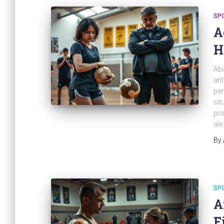
SP
A
H
Abu
ant
pen
sit
pro
ale
By
SP
A
F