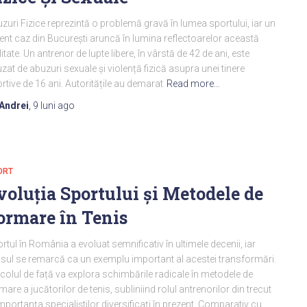
zuri Fizice reprezintă o problemă gravă în lumea sportului, iar un
ent caz din București aruncă în lumina reflectoarelor această
litate. Un antrenor de lupte libere, în vârstă de 42 de ani, este
zat de abuzuri sexuale și violență fizică asupra unei tinere
rtive de 16 ani. Autoritățile au demarat
Read more…
Andrei
,
9 luni
ago
ORT
voluția Sportului și Metodele de
ormare în Tenis
rtul în România a evoluat semnificativ în ultimele decenii, iar
isul se remarcă ca un exemplu important al acestei transformări.
icolul de față va explora schimbările radicale în metodele de
mare a jucătorilor de tenis, subliniind rolul antrenorilor din trecut
importanța specialiștilor diversificați în prezent. Comparativ cu