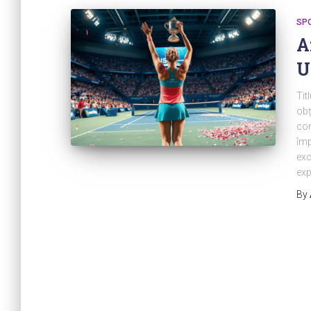
SP
A
U
Tit
obț
con
împ
exc
exp
By