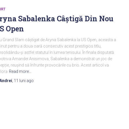
ORT
ryna Sabalenka Câștigă Din Nou
S Open
lu Grand Slam câștigat de Aryna Sabalenka la US Open, aceasta a
inut pentru a doua oară consecutiv acest prestigios titlu,
solidându-și astfel statutul în lumea tenisului. În finala disputată
otriva Amandei Anisimova, Sabalenka a demonstrat un joc de
epție, reușind să înfrunte provocările cu brio. Acest articol va
lora
Read more…
Andrei
,
11 luni
ago