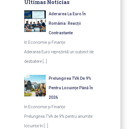
Últimas Notícias
Aderarea La Euro În
România: Reacții
Contrastante
In Economie și Finanțe
Aderarea Euro reprezintă un subiect de
dezbatere
[…]
Prelungirea TVA De 9%
Pentru Locuințe Până În
2026
In Economie și Finanțe
Prelungirea TVA de 9% pentru anumite
locuințe în
[…]