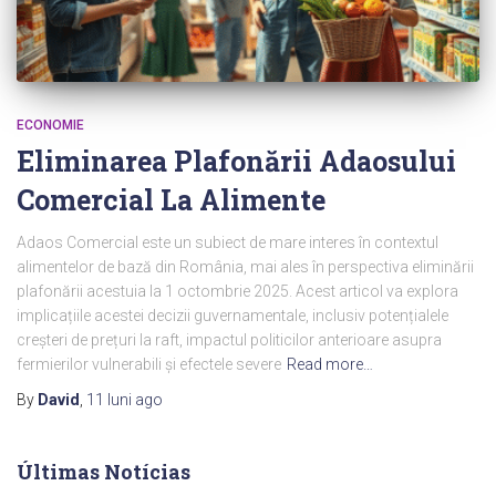
ECONOMIE
Eliminarea Plafonării Adaosului
Comercial La Alimente
Adaos Comercial este un subiect de mare interes în contextul
alimentelor de bază din România, mai ales în perspectiva eliminării
plafonării acestuia la 1 octombrie 2025. Acest articol va explora
implicațiile acestei decizii guvernamentale, inclusiv potențialele
creșteri de prețuri la raft, impactul politicilor anterioare asupra
fermierilor vulnerabili și efectele severe
Read more…
By
David
,
11 luni
ago
Últimas Notícias