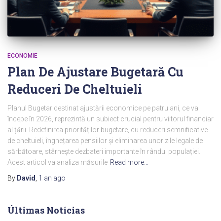
ECONOMIE
Plan De Ajustare Bugetară Cu
Reduceri De Cheltuieli
Planul Bugetar destinat ajustării economice pe patru ani, ce va
începe în 2026, reprezintă un subiect crucial pentru viitorul financiar
al țării. Redefinirea priorităților bugetare, cu reduceri semnificative
de cheltuieli, înghețarea pensiilor și eliminarea unor zile legale de
sărbătoare, stârnește dezbateri importante în rândul populației.
Acest articol va analiza măsurile
Read more…
By
David
,
1 an
ago
Últimas Notícias