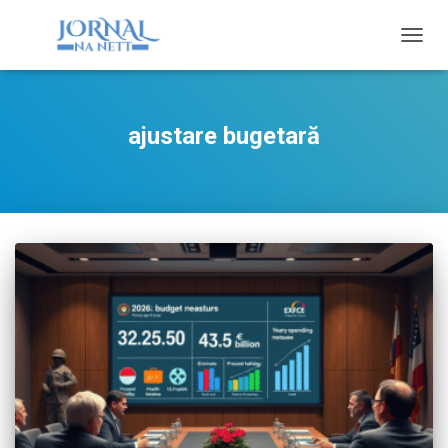
TOGG
NAVIG
ajustare bugetară